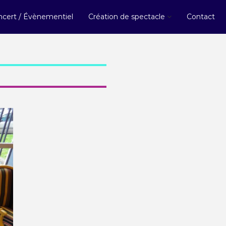
cert / Évènementiel
Création de spectacle
Contact